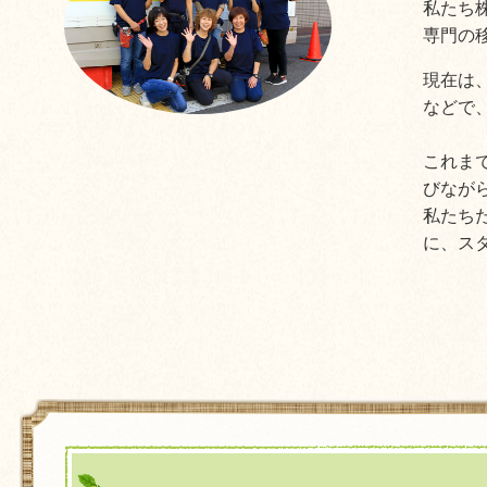
私たち
専門の
現在は
などで
これま
びなが
私たち
に、ス